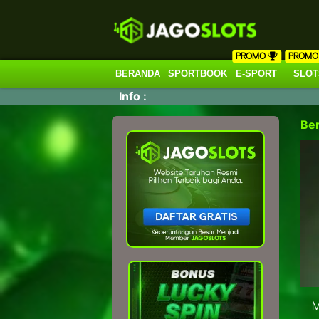
PROMO
PROM
BERANDA
SPORTBOOK
E-SPORT
SLOT
Info :
SELAMA
Be
M