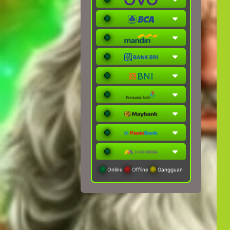
Online
Offline
Gangguan