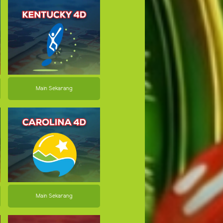
Main Sekarang
Main Sekarang