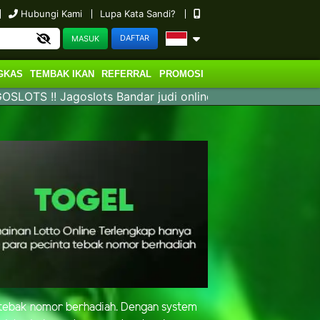
Hubungi Kami
Lupa Kata Sandi?
DAFTAR
GKAS
TEMBAK IKAN
REFERRAL
PROMOSI
e terlengkap, tergacor, pasti bayar dan terpercaya d
 tebak nomor berhadiah. Dengan system