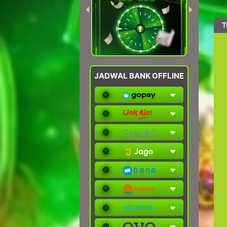
T
JADWAL BANK OFFLINE