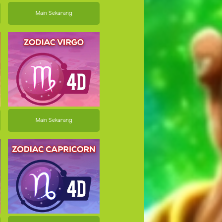
Main Sekarang
Main Sekarang