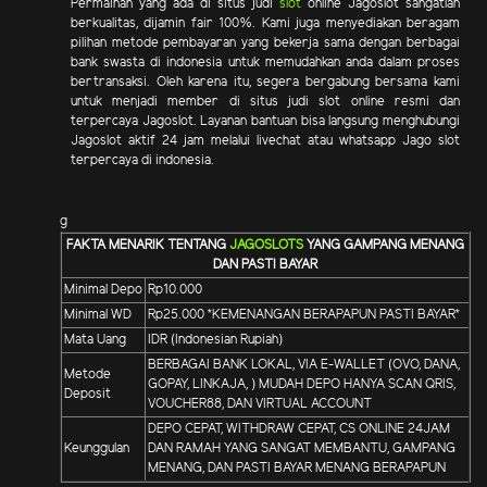
Permainan yang ada di situs judi
slot
online Jagoslot sangatlah
berkualitas, dijamin fair 100%. Kami juga menyediakan beragam
pilihan metode pembayaran yang bekerja sama dengan berbagai
bank swasta di indonesia untuk memudahkan anda dalam proses
bertransaksi. Oleh karena itu, segera bergabung bersama kami
untuk menjadi member di situs judi slot online resmi dan
terpercaya Jagoslot. Layanan bantuan bisa langsung menghubungi
Jagoslot aktif 24 jam melalui livechat atau whatsapp Jago slot
terpercaya di indonesia.
g
FAKTA MENARIK TENTANG
JAGOSLOTS
YANG GAMPANG MENANG
DAN PASTI BAYAR
Minimal Depo
Rp10.000
Minimal WD
Rp25.000 *KEMENANGAN BERAPAPUN PASTI BAYAR*
Mata Uang
IDR (Indonesian Rupiah)
BERBAGAI BANK LOKAL, VIA E-WALLET (OVO, DANA,
Metode
GOPAY, LINKAJA, ) MUDAH DEPO HANYA SCAN QRIS,
Deposit
VOUCHER88, DAN VIRTUAL ACCOUNT
DEPO CEPAT, WITHDRAW CEPAT, CS ONLINE 24JAM
Keunggulan
DAN RAMAH YANG SANGAT MEMBANTU, GAMPANG
MENANG, DAN PASTI BAYAR MENANG BERAPAPUN