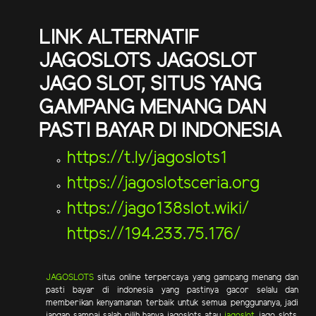
LINK ALTERNATIF
JAGOSLOTS JAGOSLOT
JAGO SLOT, SITUS YANG
GAMPANG MENANG DAN
PASTI BAYAR DI INDONESIA
https://t.ly/jagoslots1
https://jagoslotsceria.org
https://jago138slot.wiki/
https://194.233.75.176/
JAGOSLOTS
situs online terpercaya yang gampang menang dan
pasti bayar di indonesia yang pastinya gacor selalu dan
memberikan kenyamanan terbaik untuk semua penggunanya, jadi
jangan sampai salah pilih hanya jagoslots atau
jagoslot
, jago slots,