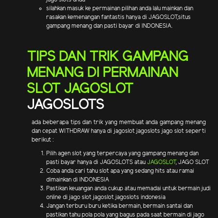
silahkan masuk ke permainan pilihan anda lalu mainkan dan
rasakan kemenangan fantastis hanya di JAGOSLOT,situs
gampang menang dan pasti bayar di INDONESIA.
TIPS DAN TRIK GAMPANG
MENANG DI PERMAINAN
SLOT JAGOSLOT
JAGOSLOTS
ada beberapa tips dan trik yang membuat anda gampang menang
dan cepat WITHDRAW hanya di jagoslot jagoslots jago slot seperti
berikut :
Pilih agen slot yang terpercaya yang gampang menang dan
pasti bayar hanya di JAGOSLOTS atau
JAGOSLOT
, JAGO SLOT
Coba anda cari tahu slot apa yang sedang hits atau ramai
dimainkan di INDONESIA
Pastikan keuangan anda cukup atau memadai untuk bermain judi
online di jago slot jagoslot jagoslots indonesia
Jangan terburu buru ketika bermain, bermain santai dan
pastikan tahu pola pola yang bagus pada saat bermain di jago