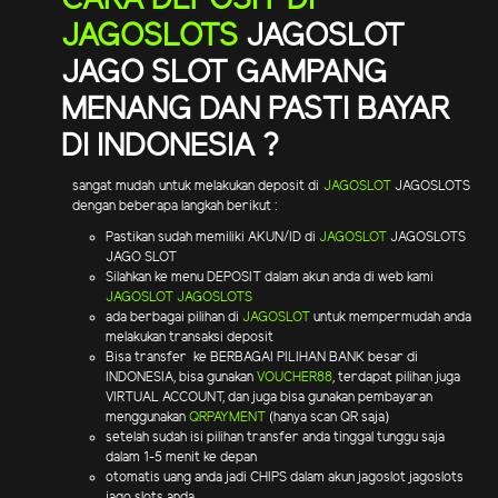
JAGOSLOTS
JAGOSLOT
JAGO SLOT GAMPANG
MENANG DAN PASTI BAYAR
DI INDONESIA ?
sangat mudah untuk melakukan deposit di
JAGOSLOT
JAGOSLOTS
dengan beberapa langkah berikut :
Pastikan sudah memiliki AKUN/ID di
JAGOSLOT
JAGOSLOTS
JAGO SLOT
Silahkan ke menu DEPOSIT dalam akun anda di web kami
JAGOSLOT
JAGOSLOTS
ada berbagai pilihan di
JAGOSLOT
untuk mempermudah anda
melakukan transaksi deposit
Bisa transfer ke BERBAGAI PILIHAN BANK besar di
INDONESIA, bisa gunakan
VOUCHER88
, terdapat pilihan juga
VIRTUAL ACCOUNT, dan juga bisa gunakan pembayaran
menggunakan
QRPAYMENT
(hanya scan QR saja)
setelah sudah isi pilihan transfer anda tinggal tunggu saja
dalam 1-5 menit ke depan
otomatis uang anda jadi CHIPS dalam akun jagoslot jagoslots
jago slots anda