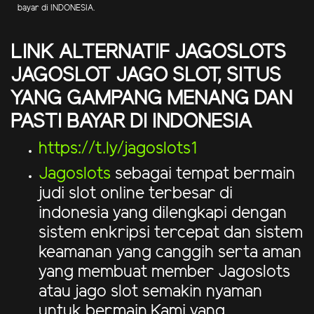
bayar di INDONESIA.
LINK ALTERNATIF JAGOSLOTS
JAGOSLOT JAGO SLOT, SITUS
YANG GAMPANG MENANG DAN
PASTI BAYAR DI INDONESIA
https://t.ly/jagoslots1
Jagoslots
sebagai tempat bermain
judi slot online terbesar di
indonesia yang dilengkapi dengan
sistem enkripsi tercepat dan sistem
keamanan yang canggih serta aman
yang membuat member Jagoslots
atau jago slot semakin nyaman
untuk bermain.Kami yang