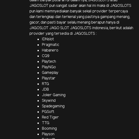
dalam banyak putaran di dalam nya, JAGOSLOTS atau
JAGOSLOT pun sangat sadar akan hal ini maka di JAGOSLOTS
pun kami memnyediakan banyak sekali provider terpercaya
dan terlengkap dan terkenal yang pastinya gampang menang,
gacor, dan pasti bayar selalu menang berapun hanya di
JAGOSLOT JAGO SLOT JAGOSLOTS indonesia, berikut adalah
provider yang tersedia di JAGOSLOTS :
IDNslot
Pragmatic
Habanero
CQ9
Playtech
PlayNGo
Gameplay
Playstar
RTG
JDB
Joker Gaming
Skywind
Spadegaming
PGSoft
Red Tiger
TTG
Booming
Playson