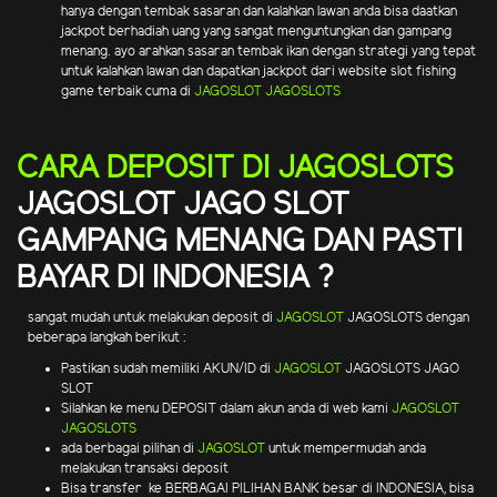
hanya dengan tembak sasaran dan kalahkan lawan anda bisa daatkan
jackpot berhadiah uang yang sangat menguntungkan dan gampang
menang. ayo arahkan sasaran tembak ikan dengan strategi yang tepat
untuk kalahkan lawan dan dapatkan jackpot dari website slot fishing
game terbaik cuma di
JAGOSLOT
JAGOSLOTS
CARA DEPOSIT DI JAGOSLOTS
JAGOSLOT JAGO SLOT
GAMPANG MENANG DAN PASTI
BAYAR DI INDONESIA ?
sangat mudah untuk melakukan deposit di
JAGOSLOT
JAGOSLOTS dengan
beberapa langkah berikut :
Pastikan sudah memiliki AKUN/ID di
JAGOSLOT
JAGOSLOTS JAGO
SLOT
Silahkan ke menu DEPOSIT dalam akun anda di web kami
JAGOSLOT
JAGOSLOTS
ada berbagai pilihan di
JAGOSLOT
untuk mempermudah anda
melakukan transaksi deposit
Bisa transfer ke BERBAGAI PILIHAN BANK besar di INDONESIA, bisa