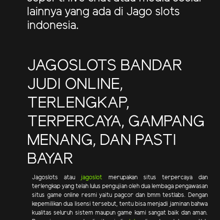
lainnya yang ada di Jago slots
indonesia.
JAGOSLOTS BANDAR
JUDI ONLINE,
TERLENGKAP,
TERPERCAYA, GAMPANG
MENANG, DAN PASTI
BAYAR
Jagoslots atau
jagoslot
merupakan situs terpercaya dan
terlengkap yang telah lulus pengujian oleh dua lembaga pengawasan
situs game online resmi yaitu pagcor dan bmm testlabs. Dengan
kepemilikan dua lisensi tersebut, tentu bisa menjadi jaminan bahwa
kualitas seluruh sistem maupun game kami sangat baik dan aman.