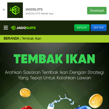
×
JAGOSLOTS
Download
JAGOSLOTS Mobile App
MASUK
DAFTAR
Tembak Ikan
BERANDA