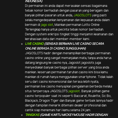
INDONESIA)
Di permainan ini anda dapat merasakan sensasi bagaimana
tebak nomor berhadiah dengan pasaran yang beragam dan
banyak pilihan pasaran untuk anda,
JAGOSLOTS
yang pasti
selalu mengedepankan kenyamanan dan kepuasan anda dalam
bermain di
jago slot
, Mainkan permainan Lotto Online
Terlengkap hanya untuk pecinta tebak nomor berhadiah.
Dengan system enkripsi tingkat tinggi menjamin keamanan dan
kerahasiaan data dari member-member kami.
LIVE CASINO
(SENSASI BERMAIN LIVE CASINO SECARA
ONLINE BERASA DI CASINO SUNGGUHAN)
JAGOSLOTS hadir dengan menampilkan berbagai permainan
casino online yang sangat memanjakan mata, tanpa anda harus
datang langsung ke casino nya, Jagoslot jagoslots juga
menyediakan banyak berbagai pilihan server yang bisa anda
mainkan. keseruan permainan taruhan casino kini bisa kamu
mainkan di rumah hanya menggunakan smartphone. Tidak kalah
seru dari casino konvensional dan terasa lebih nyata,
permainan live casino menyajikan pengalaman berbeda melalui
situs terpercaya JAGOSLOTS
jagoslot
. Banyak pilihan game
casino terpopuler saat ini seperti Baccarat, Roulette, Sic Bo,
Blackjack, Dragon Tiger dan Banyak game terbaik lainnya hadir
dengan tampilan menarik ditemani dealer profesional dan
cantik siap menemani hari kamu selama 24 jam.
TANGKAS
(GAME KARTU MICKEYMOUSE HADIR DENGAN