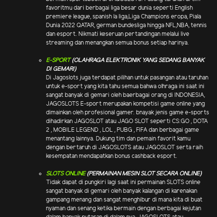
favoritmu dari berbagai liga besar dunia seperti English
premiere league, spanish la liga,Liga Champions eropa, Piala
Dunia 2022 QATAR, german bundesliga hingga NFL,NBA, tennis
dan esport. Nikmati keseruan pertandingan melalui live
streaming dan menangkan semua bonus setiap harinya.
E-SPORT
(OLAHRAGA ELEKTRONIK YANG SEDANG BANYAK
DI GEMARI)
Di Jagoslots juga terdapat pilihan untuk pasangan atau taruhan
untuk e-sport yang kita tahu semua bahwa olhraga ini saat ini
sangat banyak di gemari oleh baerbagai orang di INDONESIA,
JAGOSLOTS E-sport merupakan kompetisi game online yang
dimainkan oleh profesional gamer. bnayak jenis game e-sports
dihadirkan JAGOSLOT atau JAGO SLOT seperti CS:GO , DOTA
2 , MOBILE LEGEND , LOL , PUBG , FIFA dan berbagai game
menantang lainnya. Dukung tim dan pemain favorit kamu
dengan bertaruh di JAGOSLOTS atau JAGOSLOT serta raih
kesempatan mendapatkan bonus cashback esport.
SLOTS ONLINE
(PERMAINAN MESIN SLOT SECARA ONLINE)
Tidak dapat di pungkiri lagi saat ini permainan SLOTS online
sangat banyak di gemari oleh banyak kalangan di karenakan
gampang menang dan sangat menghibur di mana kita di buat
nyaman dan senang ketika bermain dengan berbagai kejutan