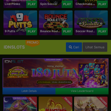
Live Plinko
Spin Soccer
Checkmate Rush
PLAY
PLAY
PLAY
9 Putts
Bounce Roulette
Soccer Roulette
PLAY
PLAY
PLAY
PROMO
IDNSLOTS
Cari
Lihat Semua
Lebih Details
View Leaderboard
PROMO
PROMO
PROMO