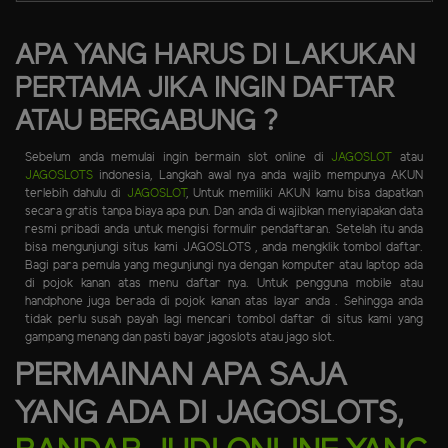
APA YANG HARUS DI LAKUKAN
PERTAMA JIKA INGIN DAFTAR
ATAU BERGABUNG ?
Sebelum anda memulai ingin bermain slot online di
JAGOSLOT
atau
JAGOSLOTS
indonesia, Langkah awal nya anda wajib mempunya AKUN
terlebih dahulu di
JAGOSLOT
, Untuk memiliki AKUN kamu bisa dapatkan
secara gratis tanpa biaya apa pun. Dan anda di wajibkan menyiapakan data
resmi pribadi anda untuk mengisi formulir pendaftaran. Setelah itu anda
bisa mengunjungi situs kami JAGOSLOTS , anda mengklik tombol daftar.
Bagi para pemula yang megunjungi nya dengan komputer atau laptop ada
di pojok kanan atas menu daftar nya. Untuk pengguna mobile atau
handphone juga berada di pojok kanan atas layar anda . Sehingga anda
tidak perlu susah payah lagi mencari tombol daftar di situs kami yang
gampang menang dan pasti bayar jagoslots atau jago slot.
PERMAINAN APA SAJA
YANG ADA DI JAGOSLOTS,