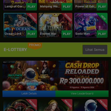
Lamp of Cornucopia
Mahjong Ways IV
Power of Odin 1000
PLAY
PLAY
PLAY
PROMO
PROMO
NEW
Ocean Lord
Eternal War
Soda Man
PLAY
PLAY
PLAY
PROMO
E-LOTTERY
Lihat Semua
Lebih Details
View Leaderboard
PROMO
PROMO
PROMO