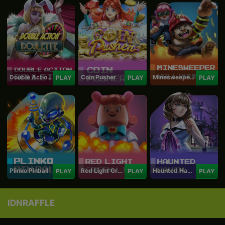
Double Action Roulette
Coin Pusher
Minesweeper Hollywood
PLAY
PLAY
PLAY
Plinko Pinball
Red Light Green Light
Haunted Haven
PLAY
PLAY
PLAY
IDNRAFFLE