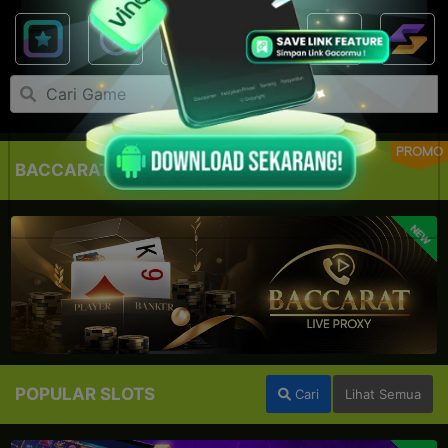
PROMO
BACCARAT LIVE PROXY
NEW
POPULAR SLOTS
Cari
Lihat Semua