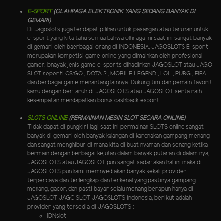
E-SPORT
(OLAHRAGA ELEKTRONIK YANG SEDANG BANYAK DI
GEMARI)
Di Jagoslots juga terdapat pilihan untuk pasangan atau taruhan untuk
e-sport yang kita tahu semua bahwa olhraga ini saat ini sangat banyak
di gemari oleh baerbagai orang di INDONESIA, JAGOSLOTS E-sport
merupakan kompetisi game online yang dimainkan oleh profesional
gamer. bnayak jenis game e-sports dihadirkan JAGOSLOT atau JAGO
SLOT seperti CS:GO , DOTA 2 , MOBILE LEGEND , LOL , PUBG , FIFA
dan berbagai game menantang lainnya. Dukung tim dan pemain favorit
kamu dengan bertaruh di JAGOSLOTS atau JAGOSLOT serta raih
kesempatan mendapatkan bonus cashback esport.
SLOTS ONLINE
(PERMAINAN MESIN SLOT SECARA ONLINE)
Tidak dapat di pungkiri lagi saat ini permainan SLOTS online sangat
banyak di gemari oleh banyak kalangan di karenakan gampang menang
dan sangat menghibur di mana kita di buat nyaman dan senang ketika
bermain dengan berbagai kejutan dalam banyak putaran di dalam nya,
JAGOSLOTS atau JAGOSLOT pun sangat sadar akan hal ini maka di
JAGOSLOTS pun kami memnyediakan banyak sekali provider
terpercaya dan terlengkap dan terkenal yang pastinya gampang
menang, gacor, dan pasti bayar selalu menang berapun hanya di
JAGOSLOT JAGO SLOT JAGOSLOTS indonesia, berikut adalah
provider yang tersedia di JAGOSLOTS :
IDNslot