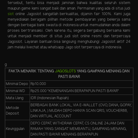
tersebut, tentu bisa menjadi jaminan bahwa kualitas seluruh sistem
maupun game kami sangat baik dan aman. Permainan yang ada di situs judi
slot
online Jagoslot sangatlah berkualitas, dijamin fair 100%. Kami juga
menyediakan beragam pilihan metode pembayaran yang bekerja sama
dengan berbagai bank swasta di indonesia untuk memudahkan anda dalam
proses bertransaksi. Oleh karena itu, segera bergabung bersama kami
untuk menjadi member di situs judi slot online resmi dan terpercaya
Jagoslot. Layanan bantuan bisa langsung menghubungi Jagoslot aktif 24
jam melalui livechat atau whatsapp Jago slot terpercaya di indonesia.
g
FAKTA MENARIK TENTANG
JAGOSLOTS
YANG GAMPANG MENANG DAN
PASTI BAYAR
Minimal Depo
Rp10.000
Minimal WD
Rp25.000 *KEMENANGAN BERAPAPUN PASTI BAYAR*
Mata Uang
IDR (Indonesian Rupiah)
BERBAGAI BANK LOKAL, VIA E-WALLET (OVO, DANA, GOPAY,
Metode
LINKAJA, ) MUDAH DEPO HANYA SCAN QRIS, VOUCHER88,
Deposit
DAN VIRTUAL ACCOUNT
DEPO CEPAT, WITHDRAW CEPAT, CS ONLINE 24JAM DAN
Keunggulan
RAMAH YANG SANGAT MEMBANTU, GAMPANG MENANG,
DAN PASTI BAYAR MENANG BERAPAPUN